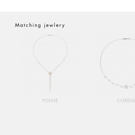
Matching jewlery
YOLINE
CORELI