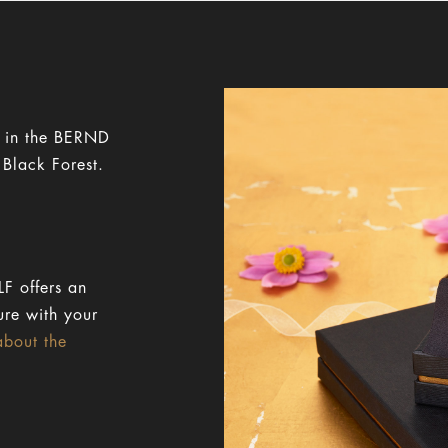
y in the BERND
 Black Forest.
F offers an
ure with your
about the