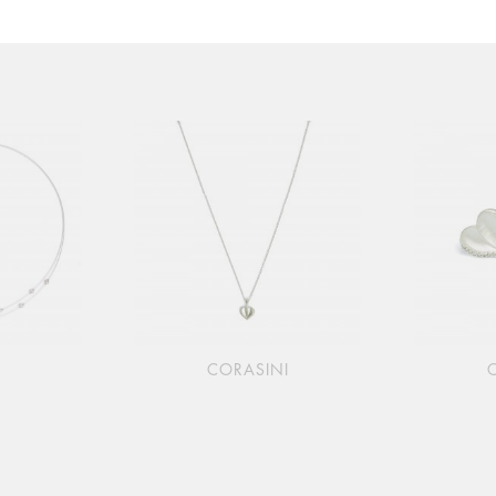
S
CORASINI